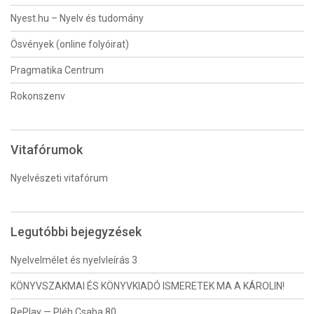
Nyest.hu – Nyelv és tudomány
Ösvények (online folyóirat)
Pragmatika Centrum
Rokonszenv
Vitafórumok
Nyelvészeti vitafórum
Legutóbbi bejegyzések
Nyelvelmélet és nyelvleírás 3
KÖNYVSZAKMAI ÉS KÖNYVKIADÓ ISMERETEK MA A KÁROLIN!
RePlay — Pléh Csaba 80