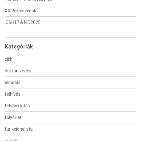
XX. Alknyelvdok
ICSH17 & NID2025
Kategóriák
cikk
doktori védés
előadás
felhívás
felsőoktatás
folyóirat
funkcionalista
gender