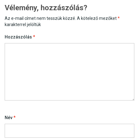
navigation
Vélemény, hozzászólás?
Az e-mail címet nem tesszük közzé.
A kötelező mezőket
*
karakterrel jelöltük
Hozzászólás
*
Név
*