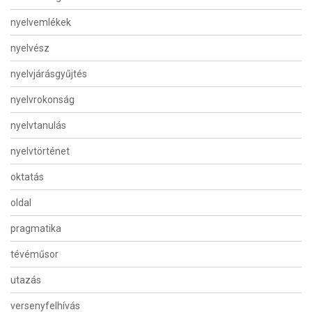
nyelvemlékek
nyelvész
nyelvjárásgyűjtés
nyelvrokonság
nyelvtanulás
nyelvtörténet
oktatás
oldal
pragmatika
tévéműsor
utazás
versenyfelhívás