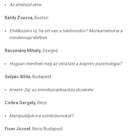
Az áttetsző elme
Káldy Zsuzsa
, Boston
Emlékszel-e rá, ha ott van a telefonodon? Munkamemória a
mindennapi életben
Racsmány Mihály,
Szeged
Hogyan mentheti meg az oktatást a kognitív pszichológia?
Gulyás Attila
, Budapest
Kreatív Zaj: az interdiszciplinaritás dicsérete
Csibra Gergely,
Bécs
Manipuláljuk-e a szimbólumokat?
Fiser József
, Bécs/Budapest