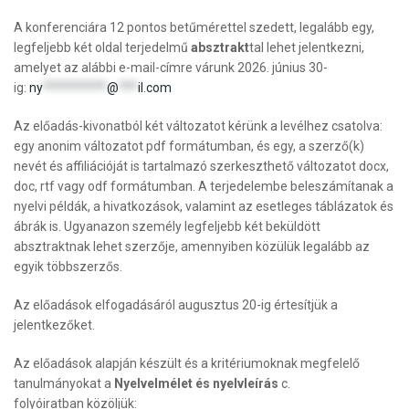
A konferenciára 12 pontos betűmérettel szedett, legalább egy,
legfeljebb két oldal terjedelmű
absztrakt
tal lehet jelentkezni,
amelyet az alábbi e-mail-címre várunk 2026. június 30-
ig:
ny
**********
@
***
il.com
Az előadás-kivonatból két változatot kérünk a levélhez csatolva:
egy anonim változatot pdf formátumban, és egy, a szerző(k)
nevét és affiliációját is tartalmazó szerkeszthető változatot docx,
doc, rtf vagy odf formátumban. A terjedelembe beleszámítanak a
nyelvi példák, a hivatkozások, valamint az esetleges táblázatok és
ábrák is. Ugyanazon személy legfeljebb két beküldött
absztraktnak lehet szerzője, amennyiben közülük legalább az
egyik többszerzős.
Az előadások elfogadásáról augusztus 20-ig értesítjük a
jelentkezőket.
Az előadások alapján készült és a kritériumoknak megfelelő
tanulmányokat a
Nyelvelmélet és nyelvleírás
c.
folyóiratban közöljük: