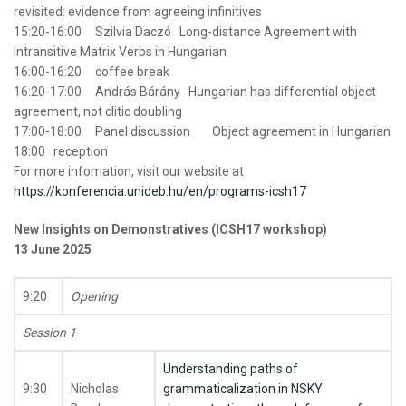
revisited: evidence from agreeing infinitives
15:20-16:00 Szilvia Daczó Long-distance Agreement with
Intransitive Matrix Verbs in
Hungarian
16:00-16:20 coffee break
16:20-17:00 András Bárány
Hungarian
has differential object
agreement, not clitic doubling
17:00-18:00 Panel discussion Object agreement in
Hungarian
18:00 reception
For more infomation, visit our website at
https://konferencia.unideb.hu/
en/programs-icsh17
New Insights on Demonstratives (ICSH17 workshop)
13 June 2025
9:20
Opening
Session 1
Understanding paths of
9:30
Nicholas
grammaticalization in NSKY