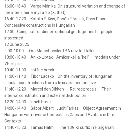
16:00-16:40 Varga Mónika: On
structural
variation and change of
the intensifier annyira ’so (X, that)’
16:40-17:20 Katalin É. Kiss, Donáti Flóra Lili, Chris Pinón:
Concessive constructions in
Hungarian
17:30 Going out for dinner optional get together for people
interested
12 June 2025
9:00-10:00 Ora Matushansky TBA (invited talk)
10:00-10:40 Anikó Lipták Amikor kell a “kell” — modals under
VP ellipsis
10:40-11:00 coffee break
11:00-11:40 Tibor Laczkó On the inventory of
Hungarian
copular constructions from a lexicalist perspective
11:40-12:20 Marcel den Dikken Re: reciprocals — Their
internal constitution and external distribution
12:20-14:00 lunch break
14:00-14:40 Gábor Alberti, Judit Farkas Object Agreement in
Hungarian
with Inverse Contexts as Gaps and Avatars in Direct
Contexts
14:40-15:20 Tamás Halm The 1SG>2 suffix in
Hungarian