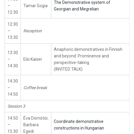
The Demonstrative system of
–
Tamar Gogia
Georgian and Megrelian
12:30
12:30
–
Reception
13:30
Anaphoric demonstratives in Finnish
13:30
and beyond: Prominence and
–
Elsi Kaiser
perspective-taking
14:30
(INVITED TALK)
14:30
–
Coffee break
14:50
Session 3
14:50
Éva Dömötör,
Coordinate demonstrative
–
Barbara
constructions in Hungarian
15:30
Egedi