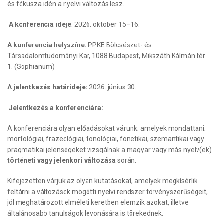
és fókusza idén a nyelvi változás lesz.
A konferencia ideje
: 2026. október 15–16.
A konferencia helyszíne:
PPKE Bölcsészet- és
Társadalomtudományi Kar, 1088 Budapest, Mikszáth Kálmán tér
1. (Sophianum)
A jelentkezés határideje:
2026. június 30.
Jelentkezés a konferenciára:
A konferenciára olyan előadásokat várunk, amelyek mondattani,
morfológiai, frazeológiai, fonológiai, fonetikai, szemantikai vagy
pragmatikai jelenségeket vizsgálnak a magyar vagy más nyelv(ek)
történeti vagy jelenkori változása
során.
Kifejezetten várjuk az olyan kutatásokat, amelyek megkísérlik
feltárni a változások mögötti nyelvi rendszer törvényszerűségeit,
jól meghatározott elméleti keretben elemzik azokat, illetve
általánosabb tanulságok levonására is törekednek.