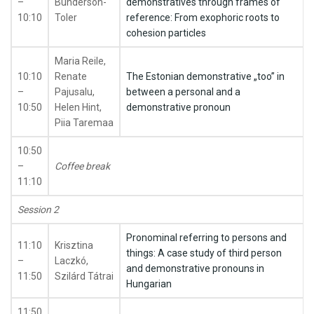
–
Bunderson-
demonstratives through frames of
10:10
Toler
reference: From exophoric roots to
cohesion particles
Maria Reile,
10:10
Renate
The Estonian demonstrative „too” in
–
Pajusalu,
between a personal and a
10:50
Helen Hint,
demonstrative pronoun
Piia Taremaa
10:50
–
Coffee break
11:10
Session 2
Pronominal referring to persons and
11:10
Krisztina
things: A case study of third person
–
Laczkó,
and demonstrative pronouns in
11:50
Szilárd Tátrai
Hungarian
11:50