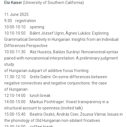
Elsi Kaiser
(University of Southern California)
11 June 2025
9:30 registration
10:00-10:10 opening
10:10-10:50 Bálint József Ugrin, Ágnes Lukács: Exploring
Grammatical Sensitivity in
Hungarian
: Insights from an Individual
Differences Perspective
10:50-11:30 Aliz Huszics, Balázs Surányi: Noncanonical syntax
paired with noncanonical interpretation: A preliminary judgment
study
of
Hungarian
subpart of additive focus fronting
11:30-12:10 Gréte Dalmi: On some differences between
negative connectives and negative conjunctions: the case
of
Hungarian
12:10-14:00 lunch break
14:00-15:00 Markus Pöchtrager: Vowel transparency in a
structural
account to openness (invited talk)
15:00-15:40 Beatrix Oszkó, András Cser, Zsuzsa Várnai: Issues in
the phonology of Old
Hungarian
non-sibilant fricatives
15:40-16:00 coffee break