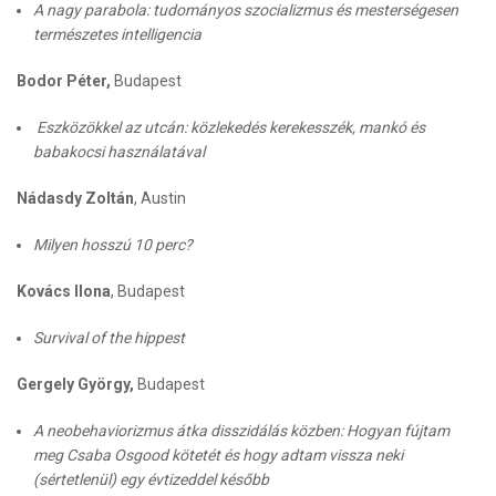
A nagy parabola: tudományos szocializmus és mesterségesen
természetes intelligencia
Bodor Péter,
Budapest
Eszközökkel az utcán: közlekedés kerekesszék, mankó és
babakocsi használatával
Nádasdy Zoltán
, Austin
Milyen hosszú 10 perc?
Kovács Ilona
, Budapest
Survival of the hippest
Gergely György,
Budapest
A neobehaviorizmus átka disszidálás közben: Hogyan fújtam
meg Csaba Osgood kötetét és hogy adtam vissza neki
(sértetlenül) egy évtizeddel később