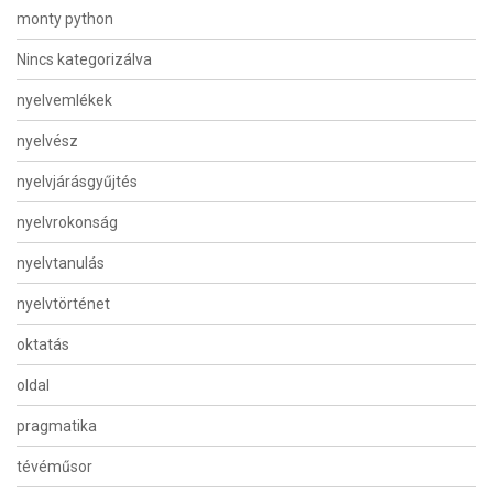
monty python
Nincs kategorizálva
nyelvemlékek
nyelvész
nyelvjárásgyűjtés
nyelvrokonság
nyelvtanulás
nyelvtörténet
oktatás
oldal
pragmatika
tévéműsor