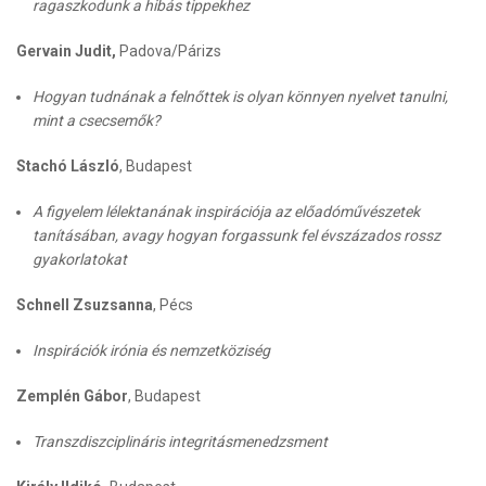
ragaszkodunk a hibás tippekhez
Gervain Judit,
Padova/Párizs
Hogyan tudnának a felnőttek is olyan könnyen nyelvet tanulni,
mint a csecsemők?
Stachó László
, Budapest
A figyelem lélektanának inspirációja az előadóművészetek
tanításában, avagy hogyan forgassunk fel évszázados rossz
gyakorlatokat
Schnell Zsuzsanna
, Pécs
Inspirációk irónia és nemzetköziség
Zemplén Gábor
, Budapest
Transzdiszciplináris integritásmenedzsment