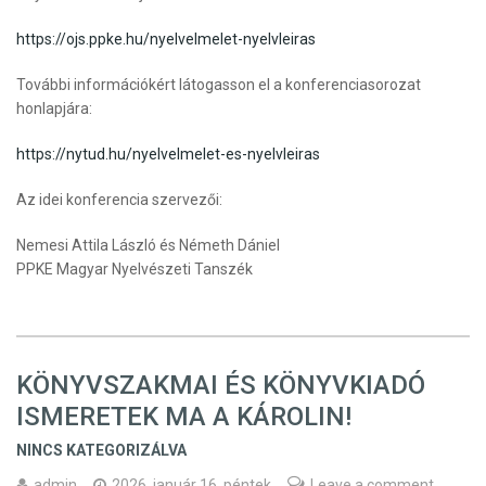
https://ojs.ppke.hu/nyelvelmelet-nyelvleiras
További információkért látogasson el a konferenciasorozat
honlapjára:
https://nytud.hu/nyelvelmelet-es-nyelvleiras
Az idei konferencia szervezői:
Nemesi Attila László és Németh Dániel
PPKE Magyar Nyelvészeti Tanszék
KÖNYVSZAKMAI ÉS KÖNYVKIADÓ
ISMERETEK MA A KÁROLIN!
NINCS KATEGORIZÁLVA
admin
2026. január 16. péntek
Leave a comment