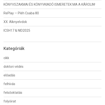
KÖNYVSZAKMAI ÉS KÖNYVKIADÓ ISMERETEK MA A KÁROLIN!
RePlay — Pléh Csaba 80
XX. Alknyelvdok
ICSH17 & NID2025
Kategóriák
cikk
doktori védés
előadás
felhívás
felsőoktatás
folyóirat