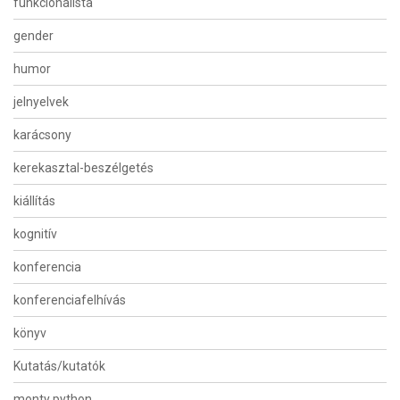
funkcionalista
gender
humor
jelnyelvek
karácsony
kerekasztal-beszélgetés
kiállítás
kognitív
konferencia
konferenciafelhívás
könyv
Kutatás/kutatók
monty python