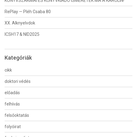
KÖNYVSZAKMAI ÉS KÖNYVKIADÓ ISMERETEK MA A KÁROLIN!
RePlay — Pléh Csaba 80
XX. Alknyelvdok
ICSH17 & NID2025
Kategóriák
cikk
doktori védés
előadás
felhívás
felsőoktatás
folyóirat