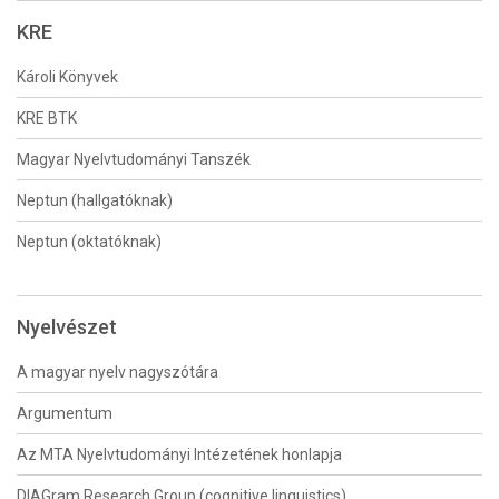
KRE
Károli Könyvek
KRE BTK
Magyar Nyelvtudományi Tanszék
Neptun (hallgatóknak)
Neptun (oktatóknak)
Nyelvészet
A magyar nyelv nagyszótára
Argumentum
Az MTA Nyelvtudományi Intézetének honlapja
DIAGram Research Group (cognitive linguistics)