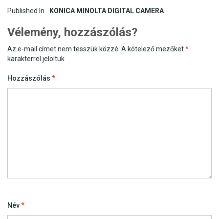
Post
Published In
KONICA MINOLTA DIGITAL CAMERA
navigation
Vélemény, hozzászólás?
Az e-mail címet nem tesszük közzé.
A kötelező mezőket
*
karakterrel jelöltük
Hozzászólás
*
Név
*