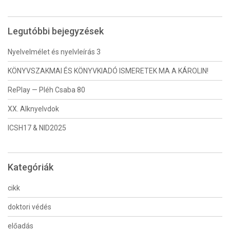
Legutóbbi bejegyzések
Nyelvelmélet és nyelvleírás 3
KÖNYVSZAKMAI ÉS KÖNYVKIADÓ ISMERETEK MA A KÁROLIN!
RePlay — Pléh Csaba 80
XX. Alknyelvdok
ICSH17 & NID2025
Kategóriák
cikk
doktori védés
előadás