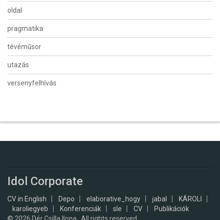
oldal
pragmatika
tévéműsor
utazás
versenyfelhívás
Idol Corporate
CV in English
Depo
elaborative_hogy
jabal
KÁROLI
karoliegyeb
Konferenciák
sle
CV
Publikációk
© 2026
Dér Csilla Ilona , All rights reserved