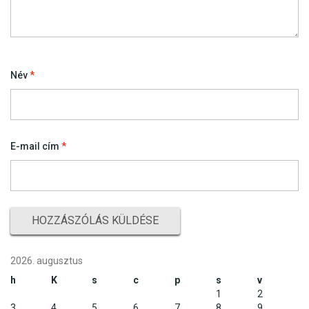
Név
*
E-mail cím
*
2026. augusztus
h
K
s
c
p
s
v
1
2
3
4
5
6
7
8
9