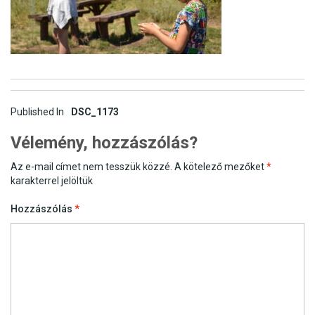
Post
Published In
DSC_1173
navigation
Vélemény, hozzászólás?
Az e-mail címet nem tesszük közzé.
A kötelező mezőket
*
karakterrel jelöltük
Hozzászólás
*