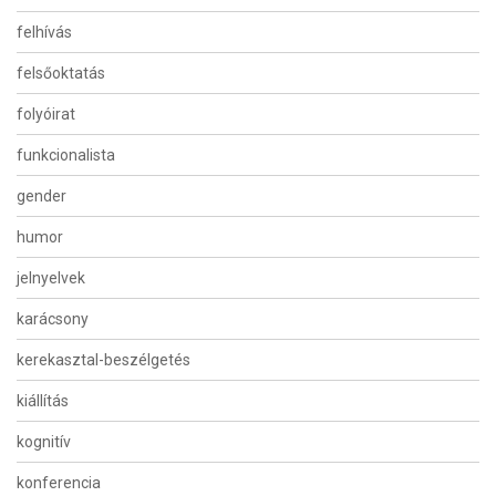
felhívás
felsőoktatás
folyóirat
funkcionalista
gender
humor
jelnyelvek
karácsony
kerekasztal-beszélgetés
kiállítás
kognitív
konferencia