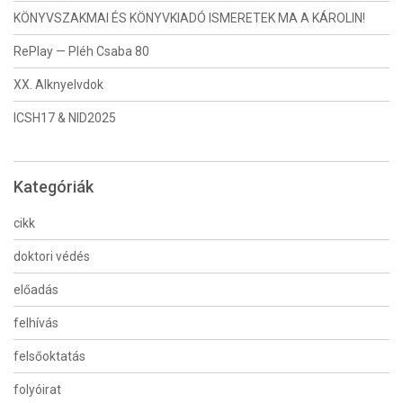
KÖNYVSZAKMAI ÉS KÖNYVKIADÓ ISMERETEK MA A KÁROLIN!
RePlay — Pléh Csaba 80
XX. Alknyelvdok
ICSH17 & NID2025
Kategóriák
cikk
doktori védés
előadás
felhívás
felsőoktatás
folyóirat