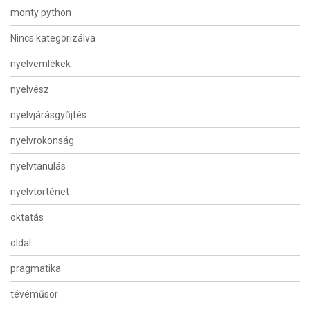
monty python
Nincs kategorizálva
nyelvemlékek
nyelvész
nyelvjárásgyűjtés
nyelvrokonság
nyelvtanulás
nyelvtörténet
oktatás
oldal
pragmatika
tévéműsor