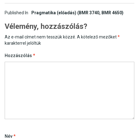
Post
Published In
Pragmatika (előadás) (BMR 3740, BMR 4650)
navigation
Vélemény, hozzászólás?
Az e-mail címet nem tesszük közzé.
A kötelező mezőket
*
karakterrel jelöltük
Hozzászólás
*
Név
*