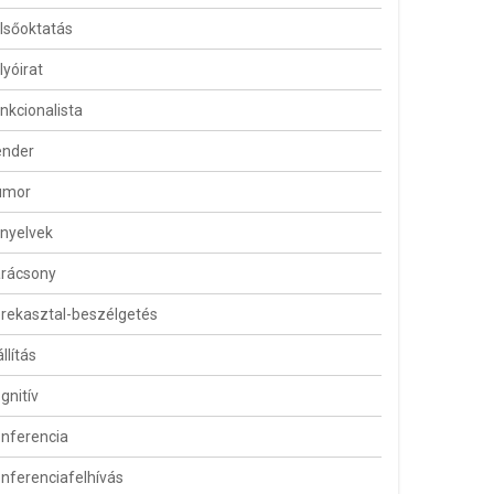
lsőoktatás
lyóirat
nkcionalista
ender
umor
lnyelvek
arácsony
rekasztal-beszélgetés
állítás
gnitív
nferencia
nferenciafelhívás