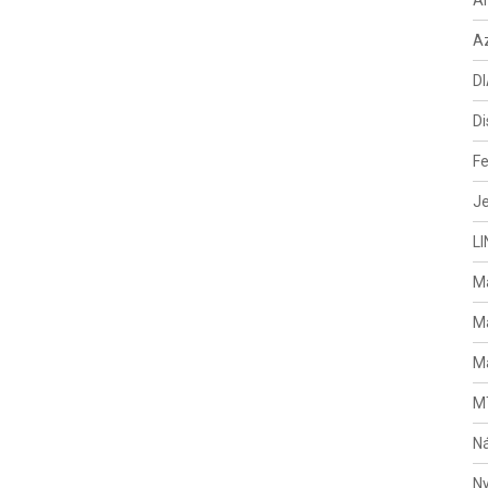
A
Az
DI
Di
Fe
Je
LI
M
Ma
Ma
MT
Ná
Ny