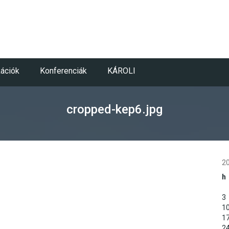
kációk
Konferenciák
KÁROLI
cropped-kep6.jpg
20
h
3
1
1
2