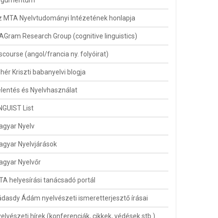
rgumentum
 MTA Nyelvtudományi Intézetének honlapja
AGram Research Group (cognitive linguistics)
scourse (angol/francia ny. folyóirat)
hér Kriszti babanyelvi blogja
lentés és Nyelvhasználat
NGUIST List
agyar Nyelv
gyar Nyelvjárások
gyar Nyelvőr
A helyesírási tanácsadó portál
dasdy Ádám nyelvészeti ismeretterjesztő írásai
elvészeti hírek (konferenciák, cikkek, védések stb.)