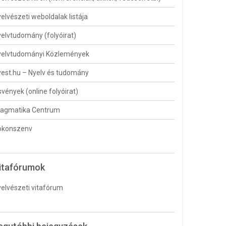
elvészeti weboldalak listája
elvtudomány (folyóirat)
yelvtudományi Közlemények
est.hu – Nyelv és tudomány
vények (online folyóirat)
ragmatika Centrum
okonszenv
itafórumok
elvészeti vitafórum