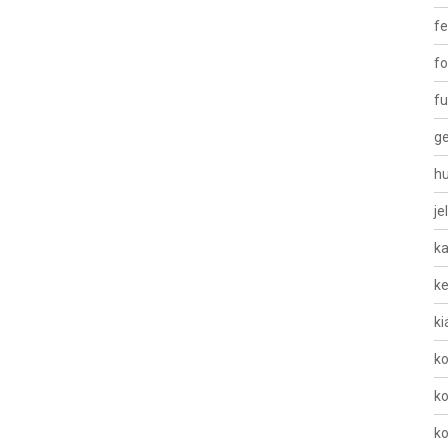
fe
fo
fu
g
h
je
k
ke
ki
ko
ko
ko