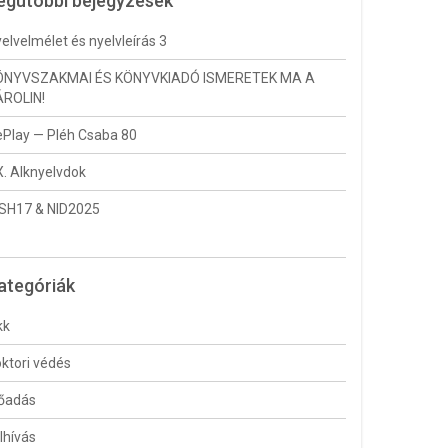
egutóbbi bejegyzések
elvelmélet és nyelvleírás 3
ÖNYVSZAKMAI ÉS KÖNYVKIADÓ ISMERETEK MA A
ÁROLIN!
Play — Pléh Csaba 80
. Alknyelvdok
CSH17 & NID2025
ategóriák
kk
ktori védés
lőadás
lhívás