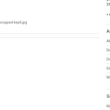
3
« 
/cropped-kep6.jpg
A
Ak
Di
Di
El
Ma
G
Nő