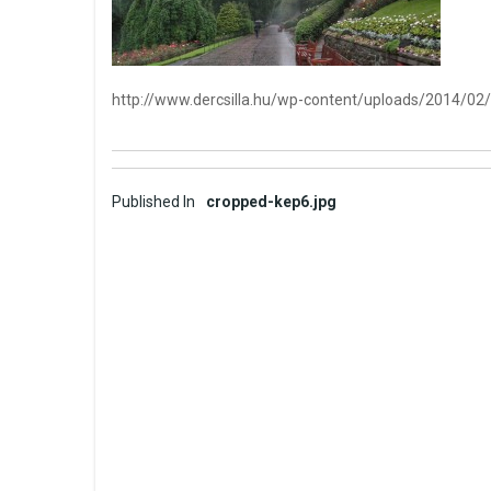
http://www.dercsilla.hu/wp-content/uploads/2014/02
Post
Published In
cropped-kep6.jpg
navigation