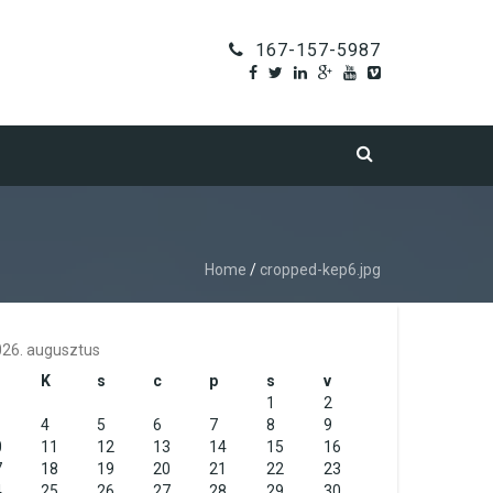
167-157-5987
Home
/
cropped-kep6.jpg
26. augusztus
K
s
c
p
s
v
1
2
4
5
6
7
8
9
0
11
12
13
14
15
16
7
18
19
20
21
22
23
4
25
26
27
28
29
30