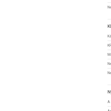
Ne
K
Ká
K
M
Ne
Ne
N
A 