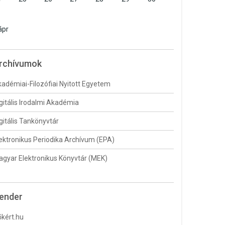
1
ápr
rchívumok
adémiai-Filozófiai Nyitott Egyetem
gitális Irodalmi Akadémia
gitális Tankönyvtár
ektronikus Periodika Archívum (EPA)
gyar Elektronikus Könyvtár (MEK)
ender
kért.hu