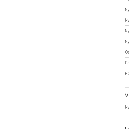
Ny
Ny
N
Ny
Ös
P
R
V
Ny