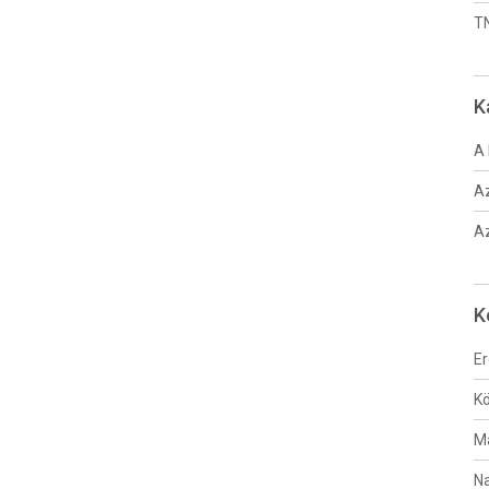
TN
K
A 
Az
Az
K
Er
Kö
M
Na