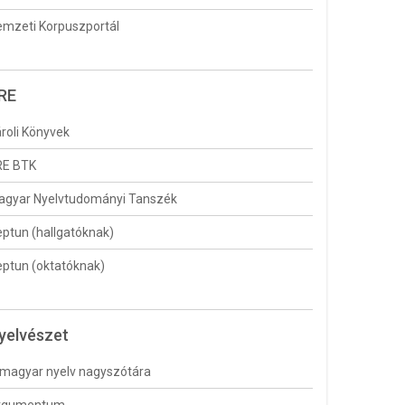
mzeti Korpuszportál
RE
roli Könyvek
RE BTK
agyar Nyelvtudományi Tanszék
ptun (hallgatóknak)
ptun (oktatóknak)
yelvészet
magyar nyelv nagyszótára