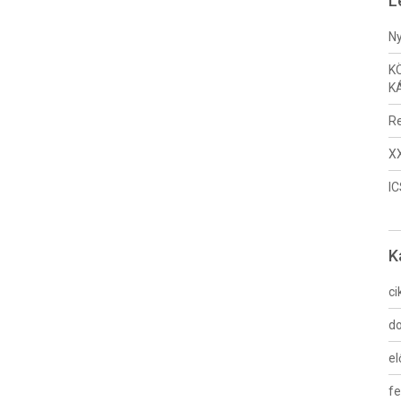
L
Ny
K
K
Re
XX
I
K
ci
do
e
fe