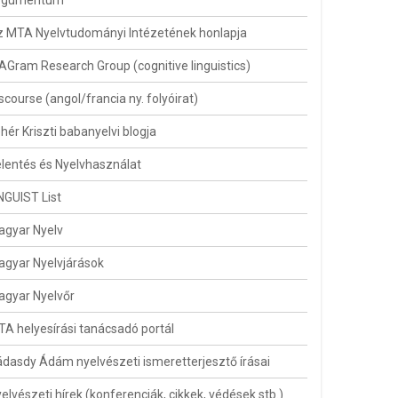
rgumentum
 MTA Nyelvtudományi Intézetének honlapja
AGram Research Group (cognitive linguistics)
scourse (angol/francia ny. folyóirat)
hér Kriszti babanyelvi blogja
lentés és Nyelvhasználat
NGUIST List
agyar Nyelv
gyar Nyelvjárások
gyar Nyelvőr
A helyesírási tanácsadó portál
dasdy Ádám nyelvészeti ismeretterjesztő írásai
elvészeti hírek (konferenciák, cikkek, védések stb.)