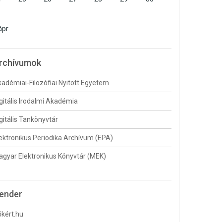
1
ápr
rchívumok
adémiai-Filozófiai Nyitott Egyetem
gitális Irodalmi Akadémia
gitális Tankönyvtár
ektronikus Periodika Archívum (EPA)
gyar Elektronikus Könyvtár (MEK)
ender
kért.hu