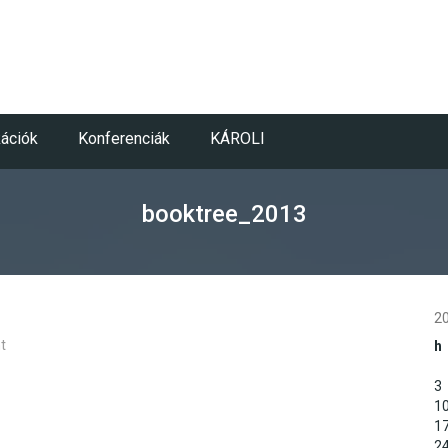
kációk
Konferenciák
KÁROLI
booktree_2013
20
t
h
3
1
1
2