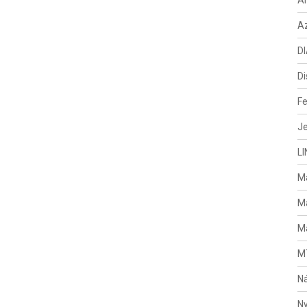
A
Az
DI
Di
Fe
Je
LI
M
Ma
Ma
MT
Ná
Ny