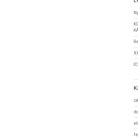
L
Ny
K
K
Re
XX
I
K
ci
do
e
fe