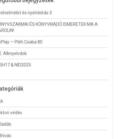
egutóbbi bejegyzések
elvelmélet és nyelvleírás 3
ÖNYVSZAKMAI ÉS KÖNYVKIADÓ ISMERETEK MA A
ÁROLIN!
Play — Pléh Csaba 80
. Alknyelvdok
CSH17 & NID2025
ategóriák
kk
ktori védés
lőadás
lhívás