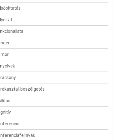
lsőoktatás
lyóirat
nkcionalista
ender
umor
lnyelvek
arácsony
rekasztal-beszélgetés
állítás
gnitív
nferencia
nferenciafelhívás