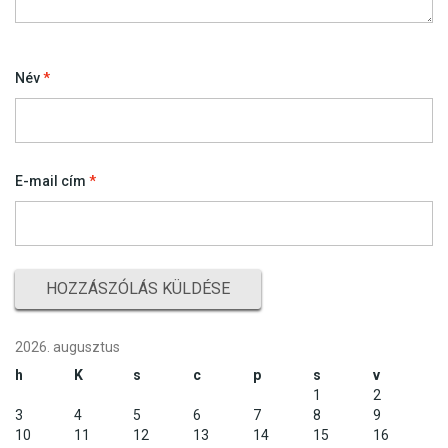
Név
*
E-mail cím
*
2026. augusztus
h
K
s
c
p
s
v
1
2
3
4
5
6
7
8
9
10
11
12
13
14
15
16