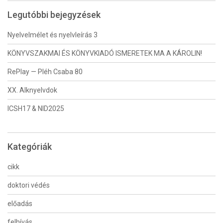
Legutóbbi bejegyzések
Nyelvelmélet és nyelvleírás 3
KÖNYVSZAKMAI ÉS KÖNYVKIADÓ ISMERETEK MA A KÁROLIN!
RePlay — Pléh Csaba 80
XX. Alknyelvdok
ICSH17 & NID2025
Kategóriák
cikk
doktori védés
előadás
felhívás