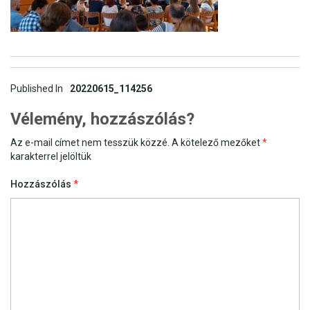
Post
Published In
20220615_114256
navigation
Vélemény, hozzászólás?
Az e-mail címet nem tesszük közzé.
A kötelező mezőket
*
karakterrel jelöltük
Hozzászólás
*