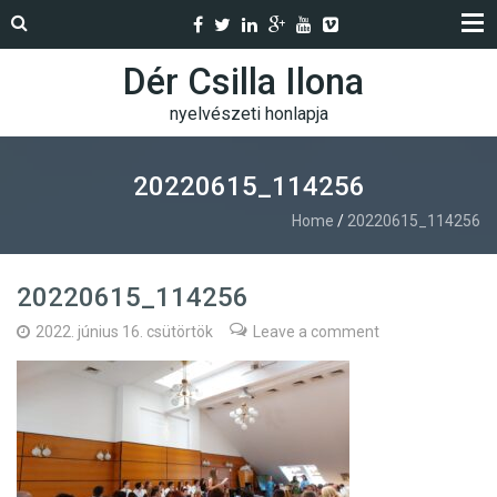
Dér Csilla Ilona
nyelvészeti honlapja
20220615_114256
Home
/
20220615_114256
20220615_114256
2022. június 16. csütörtök
Leave a comment