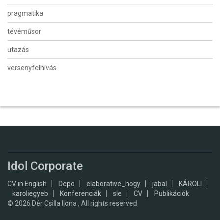
pragmatika
tévéműsor
utazás
versenyfelhívás
Idol Corporate
CV in English
Depo
elaborative_hogy
jabal
KÁROLI
karoliegyeb
Konferenciák
sle
CV
Publikációk
© 2026
Dér Csilla Ilona , All rights reserved